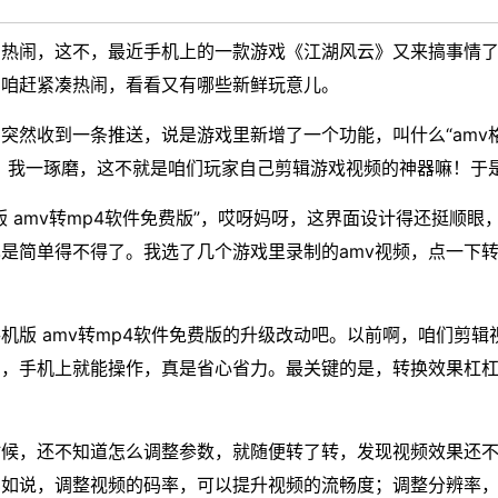
爱热闹，这不，最近手机上的一款游戏《江湖风云》又来搞事情
，咱赶紧凑热闹，看看又有哪些新鲜玩意儿。
然收到一条推送，说是游戏里新增了一个功能，叫什么“amv格式
，我一琢磨，这不就是咱们玩家自己剪辑游戏视频的神器嘛！于
版 amv转mp4软件免费版”，哎呀妈呀，这界面设计得还挺顺
是简单得不得了。我选了几个游戏里录制的amv视频，点一下转
手机版 amv转mp4软件免费版的升级改动吧。以前啊，咱们剪
出，手机上就能操作，真是省心省力。最关键的是，转换效果杠
时候，还不知道怎么调整参数，就随便转了转，发现视频效果还
比如说，调整视频的码率，可以提升视频的流畅度；调整分辨率