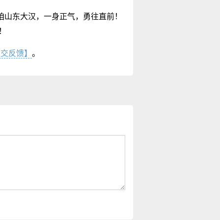
像咱山东大汉，一身正气，勇往直前！
！
提交反馈】
。