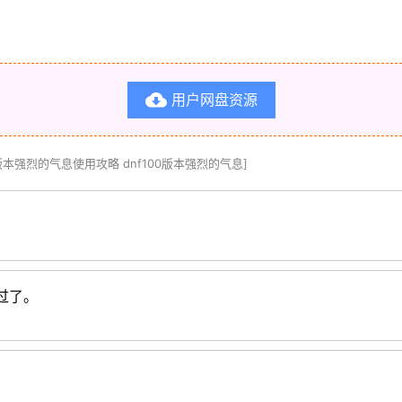
用户网盘资源

00版本强烈的气息使用攻略 dnf100版本强烈的气息]
过了。