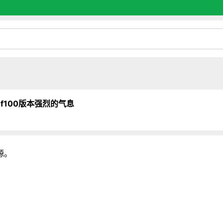
nf100版本强烈的气息
源。